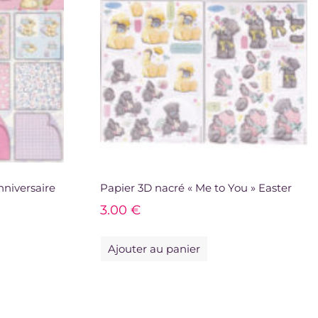
nniversaire
Papier 3D nacré « Me to You » Easter
3.00
€
Ajouter au panier