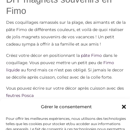
Fimo
Des coquillages ramassés sur la plage, des aimants et de la
pâte Fimo de différentes couleurs, et voilà de quoi réaliser
de jolis magnets souvenirs de vos vacances ! Un petit
cadeau sympa à offrir à sa famille et aux amis !
Créez votre décor en positionnant la
pâte Fimo
dans le
coquillage. Vous pouvez mettre un petit peu de
Fimo
liquide
au fond mais ce n’est pas obligé. Si jamais le decor
se décolle après cuisson, collez avec de la colle forte.
Nettoyez bien votre pot et passez une couche de gesso
Vous pouvez écrire sur votre décor après cuisson avec des
sous couche acrylique de façon à recouvrir votre pot. Il
feutres Posca
peut être nécessaire de passer 2 couches.
Gérer le consentement
Bonnes créations !!
Découpez votre decopatch à la taille de votre pot et collez
Pour offrir les meilleures expériences, nous utilisons des technologies
le avec du vernis colle de la façon suivante : encollez votre
telles que les cookies pour stocker et/ou accéder aux informations
pot au fur et à mesure, puis posez le papier decopatch et
des appareils. Le fait de consentir à ces technologies nous permettra