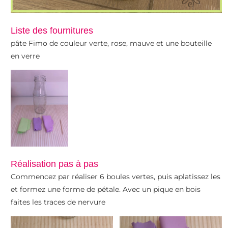
d’obtenir un dégradé. Ensuite, prenez un morceau de pâte
rouge, posez le au milieu et recouvrez le puis modelez le
pour essayer de faire la forme d’un radis. Pour faire les
Liste des fournitures
tiges, faites 3 petits colombins verts, assemblez les, faites
pâte Fimo de couleur verte, rose, mauve et une bouteille
un trou sur le dessus du radis et insérez les tiges.
en verre
Réalisation pas à pas
Commencez par réaliser 6 boules vertes, puis aplatissez les
Faites cuire toutes vos créations au four à 110°C pendant
et formez une forme de pétale. Avec un pique en bois
30 min.
faites les traces de nervure