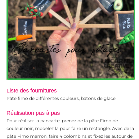
Découpez la pâte suivant votre gabarit. A l’aide d’une
aiguille écrivez un mot, un prénom …. Faites cuir 30min à
130°c
Liste des fournitures
Pâte fimo de différentes couleurs, bâtons de glace
Réalisation pas à pas
Quand c’est cuit et refroidi, repassez les lettres avec de la
Pour réaliser la pancarte, prenez de la pâte Fimo de
peinture acrylique blanche ou un feutre posa. Essuyez
couleur noir, modelez la pour faire un rectangle. Avec de la
pâte Fimo marron, faire 4 colombins et fixez les autour de