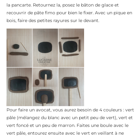
la pancarte. Retournez la, posez le bâton de glace et
recouvrir de pâte fimo pour bien le fixer. Avec un pique en
bois, faire des petites rayures sur le devant.
A l’aide d’une perforatrice faites 4 petits trous. Si vous
n’avez pas de perforatrice, pensez à faire les trous avant la
cuisson. Coupez 30 cm de biais liberty et passez le dans les
trous. Et voilà votre bracelet est terminé Vous pouvez
éventuellement ajouter un rivet de chaque côté.
Pour faire un avocat, vous aurez besoin de 4 couleurs : vert
pâle (mélangez du blanc avec un petit peu de vert), vert et
vert foncé et un peu de marron. Faites une boule avec le
vert pâle, entourez ensuite avec le vert en veillant à ne