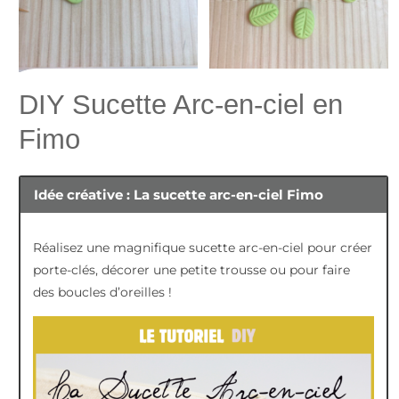
DIY Sucette Arc-en-ciel en
Faire 8 petites boules avec une couleur. Les aplatir et
commencer à former la fleur comme sur les images.
Fimo
Couper le bout et recommencer pour former 2 autres
fleurs
Idée créative : La sucette arc-en-ciel Fimo
Réalisez une magnifique sucette arc-en-ciel pour créer
porte-clés, décorer une petite trousse ou pour faire
des boucles d’oreilles !