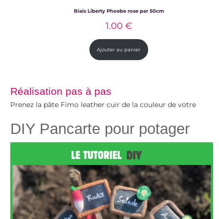
Biais Liberty Phoebe rose par 50cm
1.00
€
Ajouter au panier
Réalisation pas à pas
Prenez la pâte Fimo leather cuir de la couleur de votre
choix. Vous pouvez aussi mélanger 2 couleurs : ici mélange
DIY Pancarte pour potager
du rose baie et du bleu lagon. Etalez la pâte à l’aide d’un
rouleau ou d’une machine à pâte. Réalisez un gabarit en
papier de 15cm sur 1cm