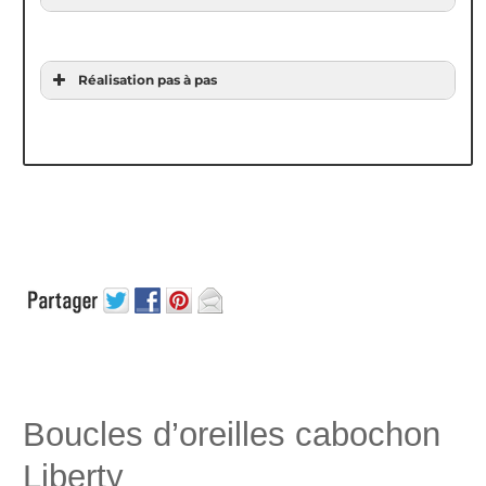
Réalisation pas à pas
Fimo soft 57g blanc
Fimo soft 57g framboise
2.20
€
2.20
€
Lire la suite
Lire la suite
Boucles d’oreilles cabochon
Liberty