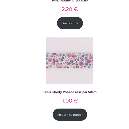
Fimo leather effect baie
2.20
€
Lire la suite
Biais Liberty Phoebe rose par 50cm
1.00
€
Ajouter au panier