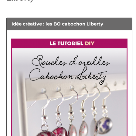
Idée créative : les BO cabochon Liberty
Fiole bouchon de liège –
mini moule silicone noeud
moyenne
5.50
€
0.80
€
Ajouter au panier
Lire la suite