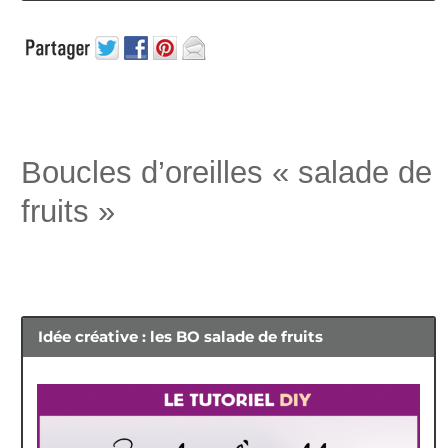
tissu Liberty
2 cabochons en résine et leurs supports
Boucles d’oreilles « salade de
fruits »
colle pour bijoux
…
Idée créative : les BO salade de fruits