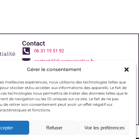
Contact
06 31 19 51 92
ialité
contact@lalucarnecreative.fr
Gérer le consentement
77700 Magny le Hongre
 de vente
 les meilleures expériences, nous utilisons des technologies telles que
 pour stocker et/ou accéder aux informations des appareils. Le fait de
 ces technologies nous permettra de traiter des données telles que le
reative
t de navigation ou les ID uniques sur ce site. Le fait de ne pas
u de retirer son consentement peut avoir un effet négatif sur
aractéristiques et fonctions.
(UE)
cepter
Refuser
Voir les préférences