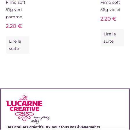
Fimo soft
Fimo soft
57g vert
56g violet
pomme
2.20
€
2.20
€
Lire la
Lire la
suite
suite
Des ateliers créatifs DIY pour tous vos événements