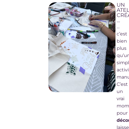
UN
ATE
CRÉ
...
…
c’est
bien
plus
qu’u
simp
activ
manu
C’est
un
vrai
mom
pour
déco
laisse