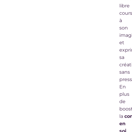
libre
cour
à
son
imag
et
expr
sa
créat
sans
press
En
plus
de
boos
la
co
en
soi
,