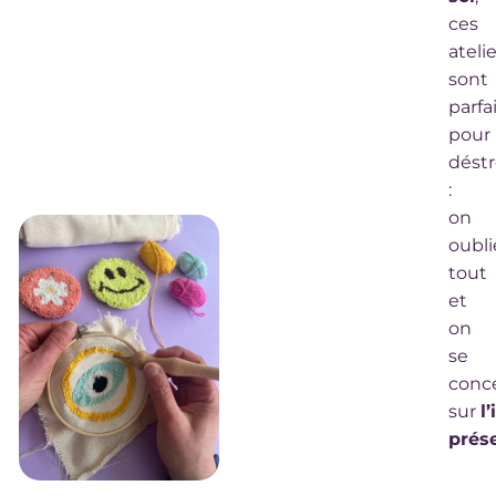
ces
ateli
sont
parfa
pour
déstr
:
on
oubli
tout
et
on
se
conc
sur
l
prés