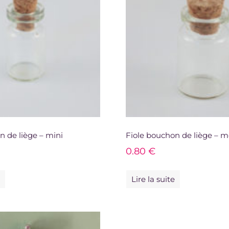
n de liège – mini
Fiole bouchon de liège – 
0.80
€
e
Lire la suite