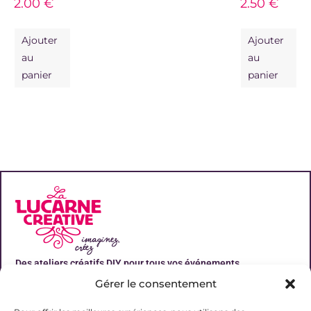
2.00
€
2.50
€
Ajouter
Ajouter
au
au
panier
panier
Des ateliers créatifs DIY pour tous vos événements
Gérer le consentement
Liens utiles