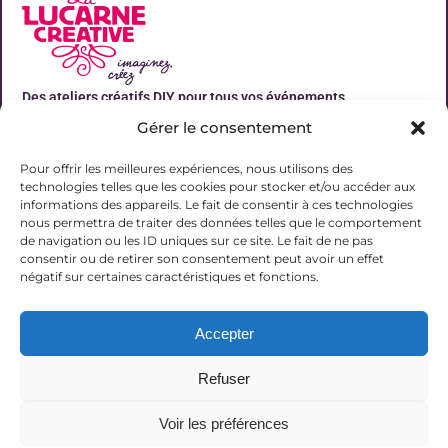
Des ateliers créatifs DIY pour tous vos événements
Gérer le consentement
Liens utiles
Pour offrir les meilleures expériences, nous utilisons des
technologies telles que les cookies pour stocker et/ou accéder aux
informations des appareils. Le fait de consentir à ces technologies
nous permettra de traiter des données telles que le comportement
de navigation ou les ID uniques sur ce site. Le fait de ne pas
Contact
consentir ou de retirer son consentement peut avoir un effet
06 31 19 51 92
négatif sur certaines caractéristiques et fonctions.
contact@lalucarnecreative.fr
Accepter
77700 Magny le Hongre
Refuser
Voir les préférences
© 2025 La Lucarne Créative