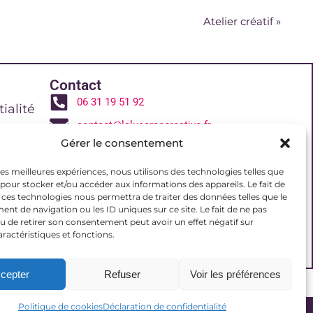
Atelier créatif
»
Contact
06 31 19 51 92
ialité
contact@lalucarnecreative.fr
Gérer le consentement
77700 Magny le Hongre
 de vente
 les meilleures expériences, nous utilisons des technologies telles que
 pour stocker et/ou accéder aux informations des appareils. Le fait de
 ces technologies nous permettra de traiter des données telles que le
reative
t de navigation ou les ID uniques sur ce site. Le fait de ne pas
u de retirer son consentement peut avoir un effet négatif sur
aractéristiques et fonctions.
(UE)
cepter
Refuser
Voir les préférences
Politique de cookies
Déclaration de confidentialité