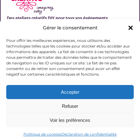
Des ateliers créatifs DIY pour tous vos événements
Gérer le consentement
Liens utiles
Pour offrir les meilleures expériences, nous utilisons des
technologies telles que les cookies pour stocker et/ou accéder aux
informations des appareils. Le fait de consentir à ces technologies
nous permettra de traiter des données telles que le comportement
de navigation ou les ID uniques sur ce site. Le fait de ne pas
Contact
consentir ou de retirer son consentement peut avoir un effet
06 31 19 51 92
négatif sur certaines caractéristiques et fonctions.
contact@lalucarnecreative.fr
Accepter
77700 Magny le Hongre
Refuser
Voir les préférences
© 2025 La Lucarne Créative
Politique de cookies
Déclaration de confidentialité