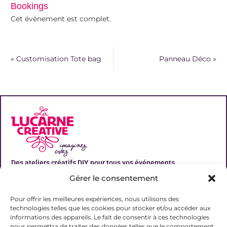
Bookings
Cet évènement est complet.
«
Customisation Tote bag
Panneau Déco
»
Des ateliers créatifs DIY pour tous vos événements
Gérer le consentement
Liens utiles
Pour offrir les meilleures expériences, nous utilisons des
technologies telles que les cookies pour stocker et/ou accéder aux
informations des appareils. Le fait de consentir à ces technologies
nous permettra de traiter des données telles que le comportement