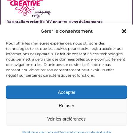
Des ateliers créatifs DIY pour tous vos événements
Gérer le consentement
Liens utiles
Pour offrir les meilleures expériences, nous utilisons des
technologies telles que les cookies pour stocker et/ou accéder aux
informations des appareils. Le fait de consentir à ces technologies
nous permettra de traiter des données telles que le comportement
de navigation ou les ID uniques sur ce site. Le fait de ne pas
Contact
consentir ou de retirer son consentement peut avoir un effet
06 31 19 51 92
négatif sur certaines caractéristiques et fonctions.
contact@lalucarnecreative.fr
Accepter
77700 Magny le Hongre
Refuser
Voir les préférences
© 2025 La Lucarne Créative
Politique de cookies
Déclaration de confidentialité