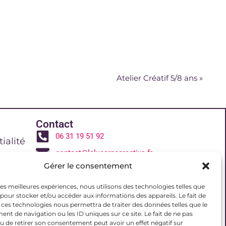
Atelier Créatif 5/8 ans
»
Contact
06 31 19 51 92
ialité
contact@lalucarnecreative.fr
Gérer le consentement
77700 Magny le Hongre
 de vente
 les meilleures expériences, nous utilisons des technologies telles que
 pour stocker et/ou accéder aux informations des appareils. Le fait de
 ces technologies nous permettra de traiter des données telles que le
reative
t de navigation ou les ID uniques sur ce site. Le fait de ne pas
u de retirer son consentement peut avoir un effet négatif sur