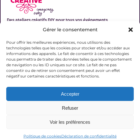
Des ateliers créatifs DIY pour tous vos événements
Gérer le consentement
Liens utiles
Pour offrir les meilleures expériences, nous utilisons des
technologies telles que les cookies pour stocker et/ou accéder aux
informations des appareils. Le fait de consentir à ces technologies
nous permettra de traiter des données telles que le comportement
de navigation ou les ID uniques sur ce site. Le fait de ne pas
Contact
consentir ou de retirer son consentement peut avoir un effet
06 31 19 51 92
négatif sur certaines caractéristiques et fonctions.
contact@lalucarnecreative.fr
Accepter
77700 Magny le Hongre
Refuser
Voir les préférences
© 2025 La Lucarne Créative
Politique de cookies
Déclaration de confidentialité