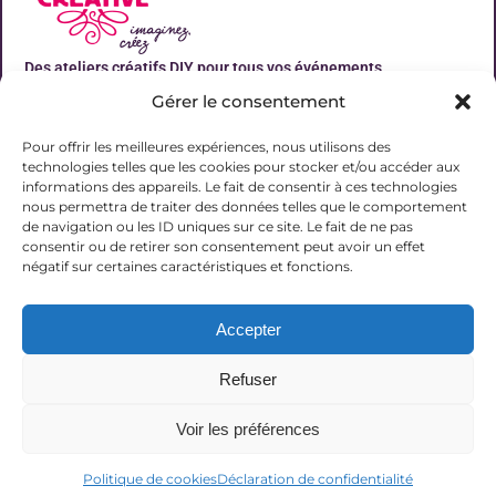
Des ateliers créatifs DIY pour tous vos événements
Gérer le consentement
Liens utiles
Pour offrir les meilleures expériences, nous utilisons des
technologies telles que les cookies pour stocker et/ou accéder aux
informations des appareils. Le fait de consentir à ces technologies
nous permettra de traiter des données telles que le comportement
de navigation ou les ID uniques sur ce site. Le fait de ne pas
Contact
consentir ou de retirer son consentement peut avoir un effet
06 31 19 51 92
négatif sur certaines caractéristiques et fonctions.
contact@lalucarnecreative.fr
Accepter
77700 Magny le Hongre
Refuser
Voir les préférences
© 2025 La Lucarne Créative
Politique de cookies
Déclaration de confidentialité