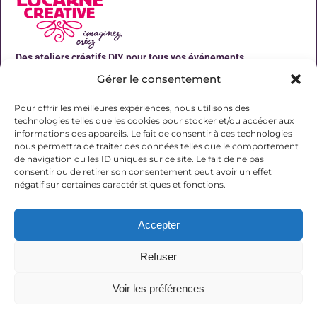
Des ateliers créatifs DIY pour tous vos événements
Gérer le consentement
Liens utiles
Pour offrir les meilleures expériences, nous utilisons des
technologies telles que les cookies pour stocker et/ou accéder aux
informations des appareils. Le fait de consentir à ces technologies
nous permettra de traiter des données telles que le comportement
de navigation ou les ID uniques sur ce site. Le fait de ne pas
Contact
consentir ou de retirer son consentement peut avoir un effet
06 31 19 51 92
négatif sur certaines caractéristiques et fonctions.
contact@lalucarnecreative.fr
Accepter
77700 Magny le Hongre
Refuser
Voir les préférences
© 2025 La Lucarne Créative