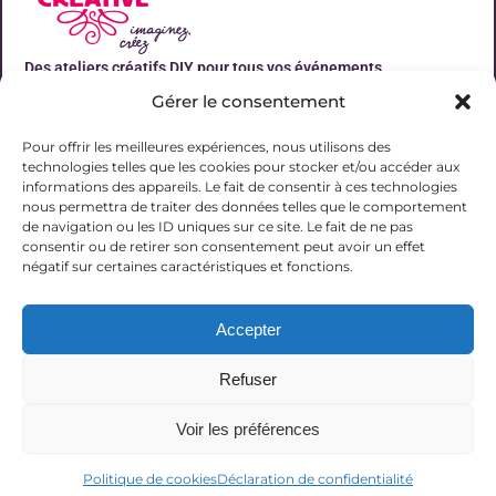
Des ateliers créatifs DIY pour tous vos événements
Gérer le consentement
Liens utiles
Pour offrir les meilleures expériences, nous utilisons des
technologies telles que les cookies pour stocker et/ou accéder aux
informations des appareils. Le fait de consentir à ces technologies
nous permettra de traiter des données telles que le comportement
de navigation ou les ID uniques sur ce site. Le fait de ne pas
Contact
consentir ou de retirer son consentement peut avoir un effet
06 31 19 51 92
négatif sur certaines caractéristiques et fonctions.
contact@lalucarnecreative.fr
Accepter
77700 Magny le Hongre
Refuser
Voir les préférences
© 2025 La Lucarne Créative
Politique de cookies
Déclaration de confidentialité