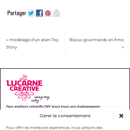
«
modelage d’un alien Toy
Bijoux gourmands en fimo
Story
»
Des ateliers créatifs DIY pour tous vos événements
Gérer le consentement
Liens utiles
Pour offrir les meilleures expériences, nous utilisons des