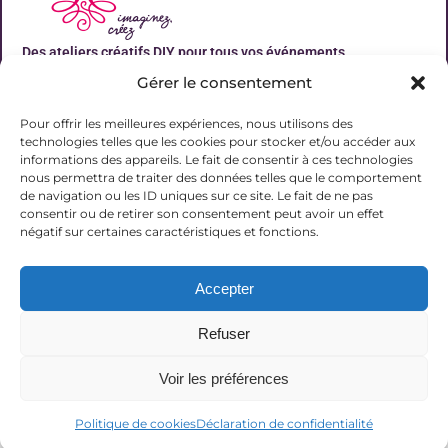
Des ateliers créatifs DIY pour tous vos événements
Gérer le consentement
Liens utiles
Pour offrir les meilleures expériences, nous utilisons des
technologies telles que les cookies pour stocker et/ou accéder aux
informations des appareils. Le fait de consentir à ces technologies
nous permettra de traiter des données telles que le comportement
de navigation ou les ID uniques sur ce site. Le fait de ne pas
Contact
consentir ou de retirer son consentement peut avoir un effet
06 31 19 51 92
négatif sur certaines caractéristiques et fonctions.
contact@lalucarnecreative.fr
Accepter
77700 Magny le Hongre
Refuser
Voir les préférences
© 2025 La Lucarne Créative
Politique de cookies
Déclaration de confidentialité