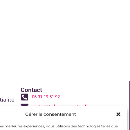
Contact
06 31 19 51 92
ialité
contact@lalucarnecreative.fr
Gérer le consentement
77700 Magny le Hongre
 de vente
 les meilleures expériences, nous utilisons des technologies telles que