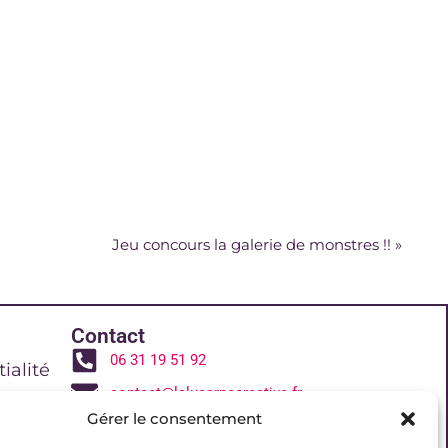
Jeu concours la galerie de monstres !!
»
Contact
06 31 19 51 92
ialité
contact@lalucarnecreative.fr
Gérer le consentement
77700 Magny le Hongre