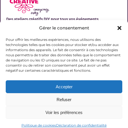
Des ateliers créatifs DIY pour tous vos événements
Gérer le consentement
Liens utiles
Pour offrir les meilleures expériences, nous utilisons des
technologies telles que les cookies pour stocker et/ou accéder aux
informations des appareils. Le fait de consentir à ces technologies
nous permettra de traiter des données telles que le comportement
de navigation ou les ID uniques sur ce site. Le fait de ne pas
Contact
consentir ou de retirer son consentement peut avoir un effet
06 31 19 51 92
négatif sur certaines caractéristiques et fonctions.
contact@lalucarnecreative.fr
Accepter
77700 Magny le Hongre
Refuser
Voir les préférences
© 2025 La Lucarne Créative
Politique de cookies
Déclaration de confidentialité