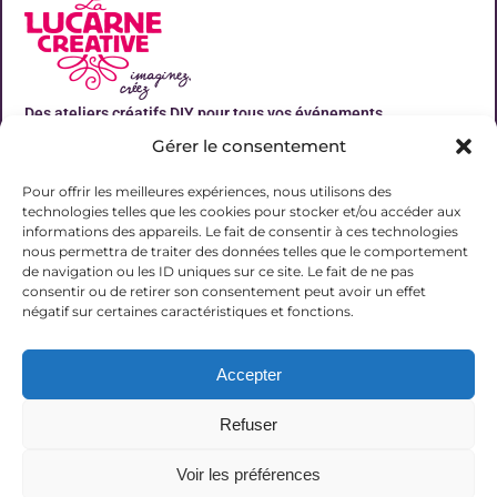
Des ateliers créatifs DIY pour tous vos événements
Gérer le consentement
Liens utiles
Pour offrir les meilleures expériences, nous utilisons des
technologies telles que les cookies pour stocker et/ou accéder aux
informations des appareils. Le fait de consentir à ces technologies
nous permettra de traiter des données telles que le comportement
de navigation ou les ID uniques sur ce site. Le fait de ne pas
Contact
consentir ou de retirer son consentement peut avoir un effet
06 31 19 51 92
négatif sur certaines caractéristiques et fonctions.
contact@lalucarnecreative.fr
Accepter
77700 Magny le Hongre
Refuser
Voir les préférences
© 2025 La Lucarne Créative