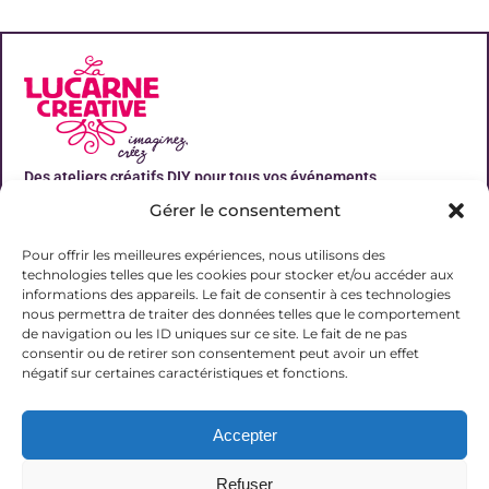
Des ateliers créatifs DIY pour tous vos événements
Gérer le consentement
Liens utiles
Pour offrir les meilleures expériences, nous utilisons des
technologies telles que les cookies pour stocker et/ou accéder aux
informations des appareils. Le fait de consentir à ces technologies
nous permettra de traiter des données telles que le comportement
de navigation ou les ID uniques sur ce site. Le fait de ne pas
Contact
consentir ou de retirer son consentement peut avoir un effet
06 31 19 51 92
négatif sur certaines caractéristiques et fonctions.
contact@lalucarnecreative.fr
Accepter
77700 Magny le Hongre
Refuser