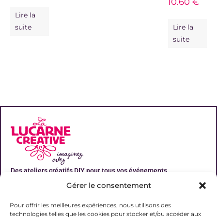
10.60
€
Lire la
suite
Lire la
suite
Des ateliers créatifs DIY pour tous vos événements
Gérer le consentement
Liens utiles
Pour offrir les meilleures expériences, nous utilisons des
technologies telles que les cookies pour stocker et/ou accéder aux