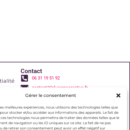
Contact
06 31 19 51 92
ialité
contact@lalucarnecreative.fr
Gérer le consentement
77700 Magny le Hongre
 de vente
 les meilleures expériences, nous utilisons des technologies telles que
 pour stocker et/ou accéder aux informations des appareils. Le fait de
 ces technologies nous permettra de traiter des données telles que le
reative
t de navigation ou les ID uniques sur ce site. Le fait de ne pas
u de retirer son consentement peut avoir un effet négatif sur