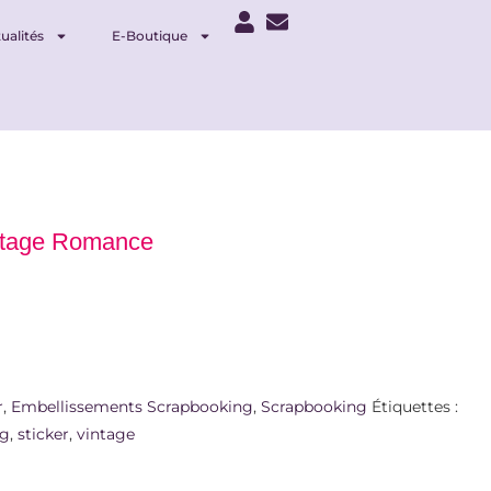
ualités
E-Boutique
intage Romance
r
,
Embellissements Scrapbooking
,
Scrapbooking
Étiquettes :
ng
,
sticker
,
vintage