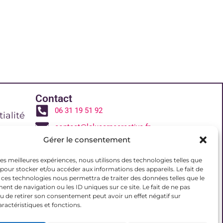
Contact
06 31 19 51 92
ialité
contact@lalucarnecreative.fr
Gérer le consentement
77700 Magny le Hongre
 de vente
 les meilleures expériences, nous utilisons des technologies telles que
 pour stocker et/ou accéder aux informations des appareils. Le fait de
 ces technologies nous permettra de traiter des données telles que le
reative
t de navigation ou les ID uniques sur ce site. Le fait de ne pas
u de retirer son consentement peut avoir un effet négatif sur
aractéristiques et fonctions.
(UE)