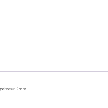
épaisseur :2mm
!