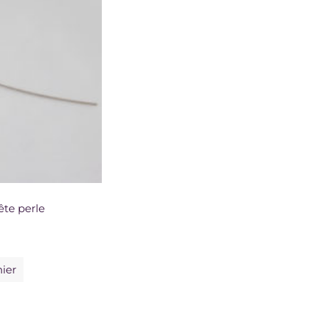
ête perle
nier