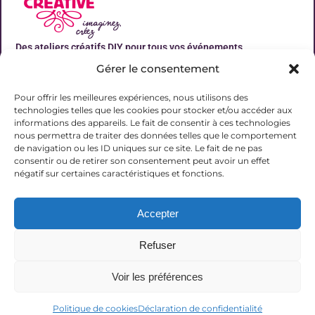
Des ateliers créatifs DIY pour tous vos événements
Gérer le consentement
Liens utiles
Pour offrir les meilleures expériences, nous utilisons des
technologies telles que les cookies pour stocker et/ou accéder aux
informations des appareils. Le fait de consentir à ces technologies
nous permettra de traiter des données telles que le comportement
de navigation ou les ID uniques sur ce site. Le fait de ne pas
Contact
consentir ou de retirer son consentement peut avoir un effet
06 31 19 51 92
négatif sur certaines caractéristiques et fonctions.
contact@lalucarnecreative.fr
Accepter
77700 Magny le Hongre
Refuser
Voir les préférences
© 2025 La Lucarne Créative
Politique de cookies
Déclaration de confidentialité