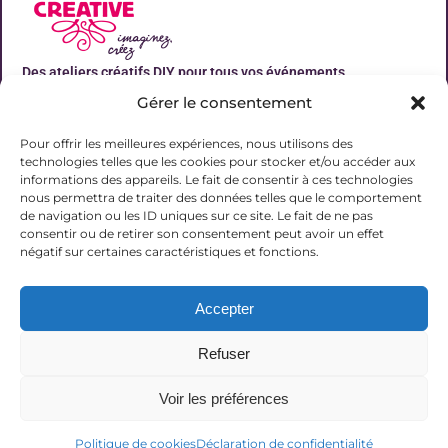
Des ateliers créatifs DIY pour tous vos événements
Gérer le consentement
Liens utiles
Pour offrir les meilleures expériences, nous utilisons des
technologies telles que les cookies pour stocker et/ou accéder aux
informations des appareils. Le fait de consentir à ces technologies
nous permettra de traiter des données telles que le comportement
de navigation ou les ID uniques sur ce site. Le fait de ne pas
Contact
consentir ou de retirer son consentement peut avoir un effet
06 31 19 51 92
négatif sur certaines caractéristiques et fonctions.
contact@lalucarnecreative.fr
Accepter
77700 Magny le Hongre
Refuser
Voir les préférences
© 2025 La Lucarne Créative
Politique de cookies
Déclaration de confidentialité