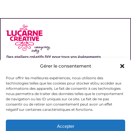
Des ateliers créatifs DIY pour tous vos événements
Gérer le consentement
Liens utiles
Pour offrir les meilleures expériences, nous utilisons des
technologies telles que les cookies pour stocker et/ou accéder aux
informations des appareils. Le fait de consentir à ces technologies
nous permettra de traiter des données telles que le comportement
de navigation ou les ID uniques sur ce site. Le fait de ne pas
Contact
consentir ou de retirer son consentement peut avoir un effet
06 31 19 51 92
négatif sur certaines caractéristiques et fonctions.
contact@lalucarnecreative.fr
Accepter
77700 Magny le Hongre