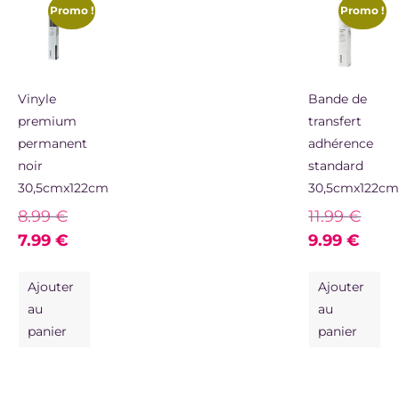
Promo !
Promo !
Vinyle
Bande de
premium
transfert
permanent
adhérence
noir
standard
30,5cmx122cm
30,5cmx122c
8.99
€
11.99
€
7.99
€
9.99
€
Ajouter
Ajouter
au
au
panier
panier