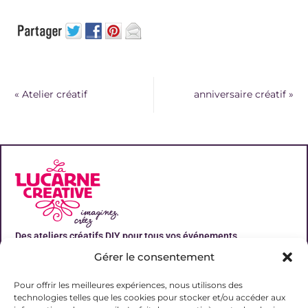
«
Atelier créatif
anniversaire créatif
»
Des ateliers créatifs DIY pour tous vos événements
Gérer le consentement
Liens utiles
Pour offrir les meilleures expériences, nous utilisons des
technologies telles que les cookies pour stocker et/ou accéder aux