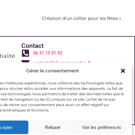
Création d’un collier pour les fêtes
»
Contact
06 31 19 51 92
ialité
contact@lalucarnecreative.fr
Gérer le consentement
77700 Magny le Hongre
 de vente
 les meilleures expériences, nous utilisons des technologies telles que
 pour stocker et/ou accéder aux informations des appareils. Le fait de
 ces technologies nous permettra de traiter des données telles que le
reative
t de navigation ou les ID uniques sur ce site. Le fait de ne pas
u de retirer son consentement peut avoir un effet négatif sur
aractéristiques et fonctions.
(UE)
cepter
Refuser
Voir les préférences