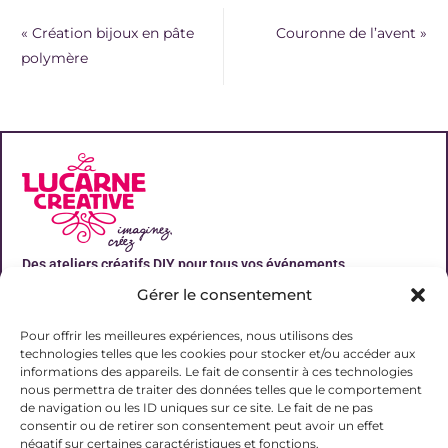
«
Création bijoux en pâte
Couronne de l’avent
»
polymère
Des ateliers créatifs DIY pour tous vos événements
Gérer le consentement
Liens utiles
Pour offrir les meilleures expériences, nous utilisons des
technologies telles que les cookies pour stocker et/ou accéder aux
informations des appareils. Le fait de consentir à ces technologies
nous permettra de traiter des données telles que le comportement
de navigation ou les ID uniques sur ce site. Le fait de ne pas
Contact
consentir ou de retirer son consentement peut avoir un effet
06 31 19 51 92
négatif sur certaines caractéristiques et fonctions.