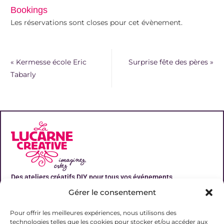
Bookings
Les réservations sont closes pour cet évènement.
«
Kermesse école Eric
Surprise fête des pères
»
Tabarly
Des ateliers créatifs DIY pour tous vos événements
Gérer le consentement
Liens utiles
Pour offrir les meilleures expériences, nous utilisons des
technologies telles que les cookies pour stocker et/ou accéder aux