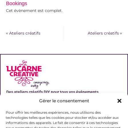
Bookings
Cet évènement est complet.
«
Ateliers créatifs
Ateliers créatifs
»
Des ateliers créatifs DIY pour tous vos événements
Gérer le consentement
Liens utiles
Pour offrir les meilleures expériences, nous utilisons des
technologies telles que les cookies pour stocker et/ou accéder aux
informations des appareils. Le fait de consentir à ces technologies
nous permettra de traiter des données telles que le comportement