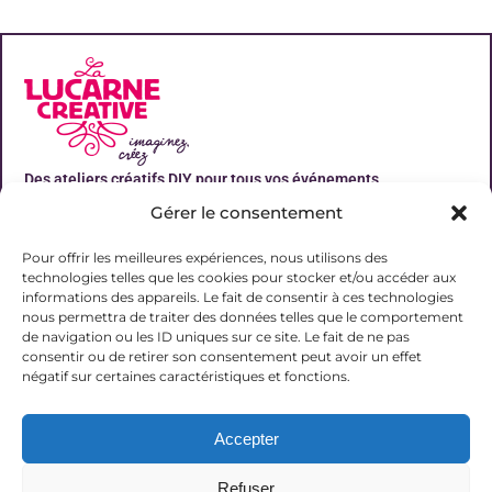
Des ateliers créatifs DIY pour tous vos événements
Gérer le consentement
Liens utiles
Pour offrir les meilleures expériences, nous utilisons des
technologies telles que les cookies pour stocker et/ou accéder aux
informations des appareils. Le fait de consentir à ces technologies
nous permettra de traiter des données telles que le comportement
de navigation ou les ID uniques sur ce site. Le fait de ne pas
Contact
consentir ou de retirer son consentement peut avoir un effet
06 31 19 51 92
négatif sur certaines caractéristiques et fonctions.
contact@lalucarnecreative.fr
Accepter
77700 Magny le Hongre
Refuser