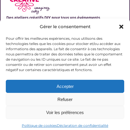
Des ateliers créatifs DIY pour tous vos événements
Gérer le consentement
Liens utiles
Pour offrir les meilleures expériences, nous utilisons des
technologies telles que les cookies pour stocker et/ou accéder aux
informations des appareils. Le fait de consentir à ces technologies
nous permettra de traiter des données telles que le comportement
de navigation ou les ID uniques sur ce site. Le fait de ne pas
Contact
consentir ou de retirer son consentement peut avoir un effet
06 31 19 51 92
négatif sur certaines caractéristiques et fonctions.
contact@lalucarnecreative.fr
Accepter
77700 Magny le Hongre
Refuser
Voir les préférences
© 2025 La Lucarne Créative
Politique de cookies
Déclaration de confidentialité