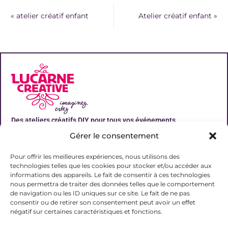
«
atelier créatif enfant
Atelier créatif enfant
»
Des ateliers créatifs DIY pour tous vos événements
Gérer le consentement
Liens utiles
Pour offrir les meilleures expériences, nous utilisons des
technologies telles que les cookies pour stocker et/ou accéder aux
informations des appareils. Le fait de consentir à ces technologies
nous permettra de traiter des données telles que le comportement
de navigation ou les ID uniques sur ce site. Le fait de ne pas
Contact
consentir ou de retirer son consentement peut avoir un effet
06 31 19 51 92
négatif sur certaines caractéristiques et fonctions.
contact@lalucarnecreative.fr