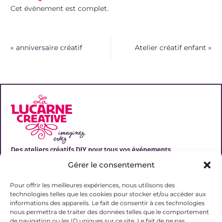
Cet évènement est complet.
«
anniversaire créatif
Atelier créatif enfant
»
Des ateliers créatifs DIY pour tous vos événements
Gérer le consentement
Liens utiles
Pour offrir les meilleures expériences, nous utilisons des
technologies telles que les cookies pour stocker et/ou accéder aux
informations des appareils. Le fait de consentir à ces technologies
nous permettra de traiter des données telles que le comportement
de navigation ou les ID uniques sur ce site. Le fait de ne pas