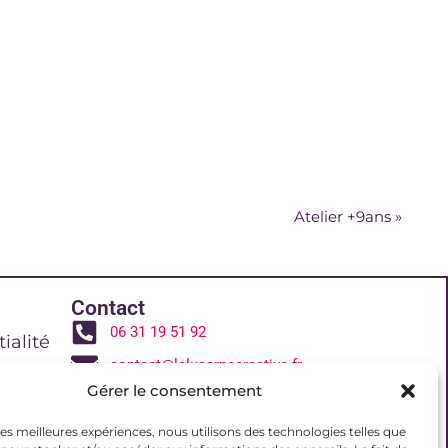
Atelier +9ans
»
Contact
06 31 19 51 92
ialité
contact@lalucarnecreative.fr
Gérer le consentement
77700 Magny le Hongre
 de vente
 les meilleures expériences, nous utilisons des technologies telles que