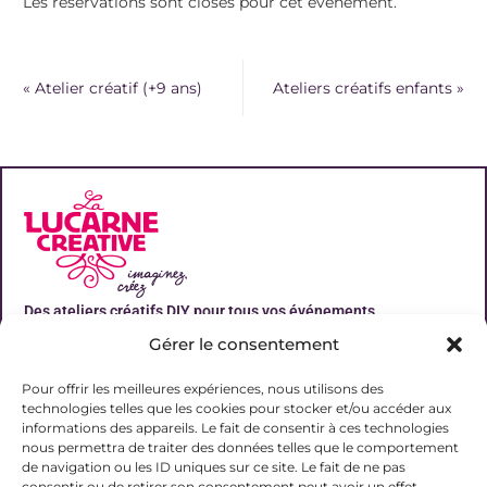
Les réservations sont closes pour cet évènement.
«
Atelier créatif (+9 ans)
Ateliers créatifs enfants
»
Des ateliers créatifs DIY pour tous vos événements
Gérer le consentement
Liens utiles
Pour offrir les meilleures expériences, nous utilisons des
technologies telles que les cookies pour stocker et/ou accéder aux
informations des appareils. Le fait de consentir à ces technologies
nous permettra de traiter des données telles que le comportement
de navigation ou les ID uniques sur ce site. Le fait de ne pas
Contact
consentir ou de retirer son consentement peut avoir un effet