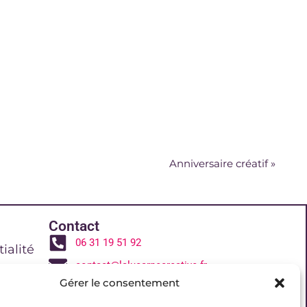
Anniversaire créatif
»
Contact
06 31 19 51 92
ialité
contact@lalucarnecreative.fr
Gérer le consentement
77700 Magny le Hongre