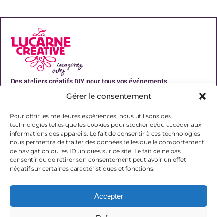
Des ateliers créatifs DIY pour tous vos événements
Gérer le consentement
Liens utiles
Pour offrir les meilleures expériences, nous utilisons des
technologies telles que les cookies pour stocker et/ou accéder aux
informations des appareils. Le fait de consentir à ces technologies
nous permettra de traiter des données telles que le comportement
de navigation ou les ID uniques sur ce site. Le fait de ne pas
Contact
consentir ou de retirer son consentement peut avoir un effet
06 31 19 51 92
négatif sur certaines caractéristiques et fonctions.
contact@lalucarnecreative.fr
Accepter
77700 Magny le Hongre