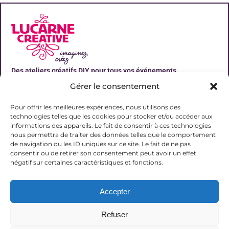
Des ateliers créatifs DIY pour tous vos événements
Gérer le consentement
Liens utiles
Pour offrir les meilleures expériences, nous utilisons des
technologies telles que les cookies pour stocker et/ou accéder aux
informations des appareils. Le fait de consentir à ces technologies
nous permettra de traiter des données telles que le comportement
de navigation ou les ID uniques sur ce site. Le fait de ne pas
Contact
consentir ou de retirer son consentement peut avoir un effet
06 31 19 51 92
négatif sur certaines caractéristiques et fonctions.
contact@lalucarnecreative.fr
Accepter
77700 Magny le Hongre
Refuser