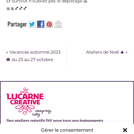
Et surtout n’oubliez pas le dépistage 🙏
🎀🎀💕💕💕
«
Vacances automne 2023
Ateliers de Noël 🎄
»
🎃 du 23 au 27 octobre
Des ateliers créatifs DIY pour tous vos événements
Gérer le consentement