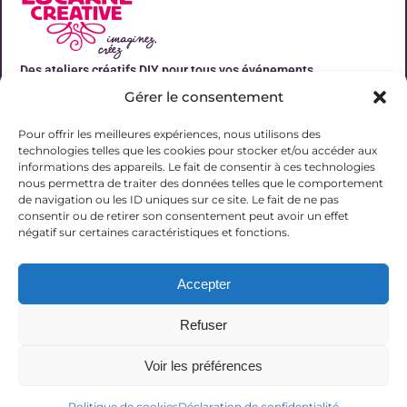
Des ateliers créatifs DIY pour tous vos événements
Gérer le consentement
Liens utiles
Pour offrir les meilleures expériences, nous utilisons des
technologies telles que les cookies pour stocker et/ou accéder aux
informations des appareils. Le fait de consentir à ces technologies
nous permettra de traiter des données telles que le comportement
de navigation ou les ID uniques sur ce site. Le fait de ne pas
Contact
consentir ou de retirer son consentement peut avoir un effet
06 31 19 51 92
négatif sur certaines caractéristiques et fonctions.
contact@lalucarnecreative.fr
Accepter
77700 Magny le Hongre
Refuser
Voir les préférences
© 2025 La Lucarne Créative
Politique de cookies
Déclaration de confidentialité