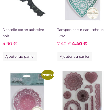
Dentelle coton adhesive –
Tampon coeur caoutchouc
noir
12*12
4.90
€
7.40
€
4.40
€
Ajouter au panier
Ajouter au panier
Promo !