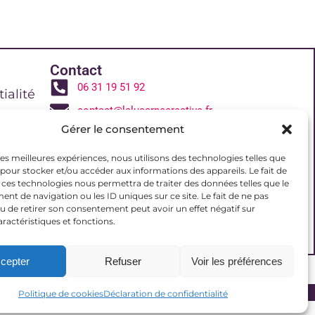
Contact
06 31 19 51 92
ialité
contact@lalucarnecreative.fr
Gérer le consentement
77700 Magny le Hongre
 de vente
 les meilleures expériences, nous utilisons des technologies telles que
 pour stocker et/ou accéder aux informations des appareils. Le fait de
 ces technologies nous permettra de traiter des données telles que le
reative
t de navigation ou les ID uniques sur ce site. Le fait de ne pas
u de retirer son consentement peut avoir un effet négatif sur
aractéristiques et fonctions.
(UE)
cepter
Refuser
Voir les préférences
Politique de cookies
Déclaration de confidentialité