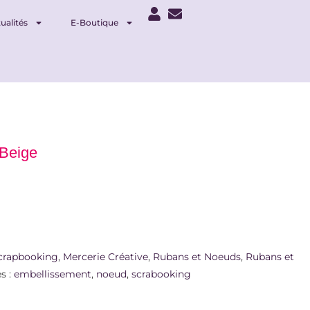
ualités
E-Boutique
 Beige
crapbooking
,
Mercerie Créative
,
Rubans et Noeuds
,
Rubans et
s :
embellissement
,
noeud
,
scrabooking